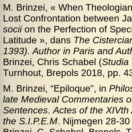
M. Brinzei, « When Theologian
Lost Confrontation between Jam
socii
on the Perfection of Specie
Latitude », dans
The Cistercian
1393). Author in Paris and Aut
Brinzei, Chris Schabel (
Studia
Turnhout, Brepols 2018, pp. 4
M. Brinzei, “Epiloque”, in
Philo
late Medieval Commentaries o
Sentences
.
Actes of the
XIVth
the S.I.P.E.M
.
Nijmegen 28-30 
Brinzei, C. Schabel, Brepols, 