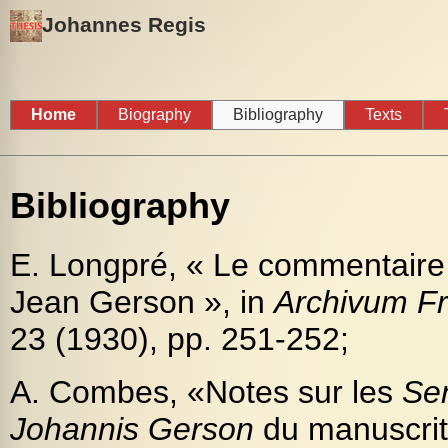
Johannes Regis
Home
Biography
Bibliography
Texts
Bibliography
E. Longpré, « Le commentaire
Jean Gerson », in
Archivum F
23 (1930), pp. 251-252;
A. Combes, «Notes sur les
Sen
Johannis Gerson
du manuscrit 