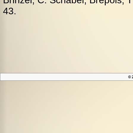
43.
© 